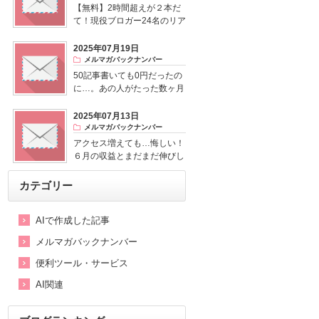
【無料】2時間超えが２本だ
て！現役ブロガー24名のリア
ル話がすごい
2025年07月19日
メルマガバックナンバー
50記事書いても0円だったの
に…。あの人がたった数ヶ月
で逆転した理由を先に見せて
もらいました。
2025年07月13日
メルマガバックナンバー
アクセス増えても…悔しい！
６月の収益とまだまだ伸びし
ろがあるって話
カテゴリー
AIで作成した記事
メルマガバックナンバー
便利ツール・サービス
AI関連