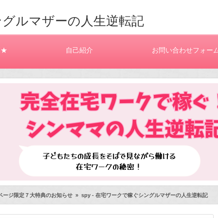
ングルマザーの人生逆転記
覧★
自己紹介
お問い合わせフォー
ページ限定７大特典のお知らせ
»
spy - 在宅ワークで稼ぐシングルマザーの人生逆転記