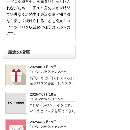
＋ブログ運営中。家事育児に振り回さ
れながらも、１回１５分のスキマ時間
で無理なく継続中！身近な食べ物ネタ
なら楽しく続けられることを発見！コ
ツコツブログ収益化の様子はメルマガ
にて♪
最近の投稿
2025年07月19日
メルマガバックナンバー
お取り寄せ0円でもできる副
業ブログの秘密、配布スター
ト！
2025年07月19日
メルマガバックナンバー
Xを変えた話と、６０点でも
いいやとブログを続けてきた
結果
2025年07月19日
メルマガバックナンバー