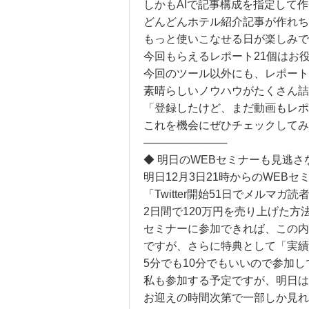
しかもAIで記事構成を指定して
どんどんホテル紹介記事が作れち
もっと使いこなせる日が楽しみで
今回もらえるレポート21個はお
今回のツール以外にも、レポート
素晴らしいノウハウがたくさん
「登録したけど、まだ動画もレポ
これを機会にぜひチェックして
───────────
◆ 明日のWEBセミナーも見逃さ
明日12月3日21時からのWEBセ
「Twitter開始51日でメルマガ読
2日間で120万円を売り上げた方
セミナーに参加できれば、この内
ですが、さらに特典として「実績
5分でも10分でもいいので参加
私も参加する予定ですが、明日は
お迎えの時間次第で一部しか見れ