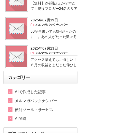
【無料】2時間超えが２本だ
て！現役ブロガー24名のリア
ル話がすごい
2025年07月19日
メルマガバックナンバー
50記事書いても0円だったの
に…。あの人がたった数ヶ月
で逆転した理由を先に見せて
もらいました。
2025年07月13日
メルマガバックナンバー
アクセス増えても…悔しい！
６月の収益とまだまだ伸びし
ろがあるって話
カテゴリー
AIで作成した記事
メルマガバックナンバー
便利ツール・サービス
AI関連