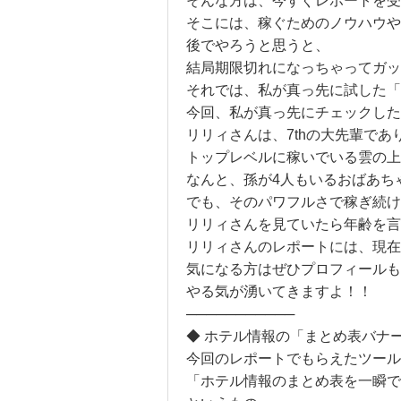
そんな方は、今すぐレポートを受
そこには、稼ぐためのノウハウや
後でやろうと思うと、
結局期限切れになっちゃってガッ
それでは、私が真っ先に試した「
今回、私が真っ先にチェックした
リリィさんは、7thの大先輩であ
トップレベルに稼いでいる雲の上
なんと、孫が4人もいるおばあち
でも、そのパワフルさで稼ぎ続け
リリィさんを見ていたら年齢を言
リリィさんのレポートには、現在
気になる方はぜひプロフィールも
やる気が湧いてきますよ！！
───────────
◆ ホテル情報の「まとめ表バナ
今回のレポートでもらえたツール
「ホテル情報のまとめ表を一瞬で