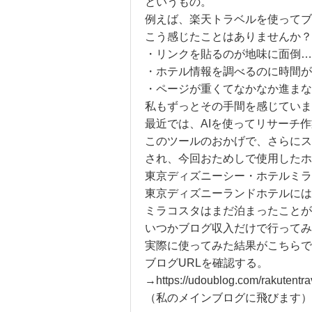
というもの。
例えば、楽天トラベルを使ってブ
こう感じたことはありませんか？
・リンクを貼るのが地味に面倒…
・ホテル情報を調べるのに時間が
・ページが重くてなかなか進まな
私もずっとその手間を感じていま
最近では、AIを使ってリサーチ
このツールのおかげで、さらにス
され、今回おためしで使用したホ
東京ディズニーシー・ホテルミラコ
東京ディズニーランドホテルには
ミラコスタはまだ泊まったことが
いつかブログ収入だけで行ってみ
実際に使ってみた結果がこちらで
ブログURLを確認する。
→https://udoublog.com/rakutentra
（私のメインブログに飛びます）