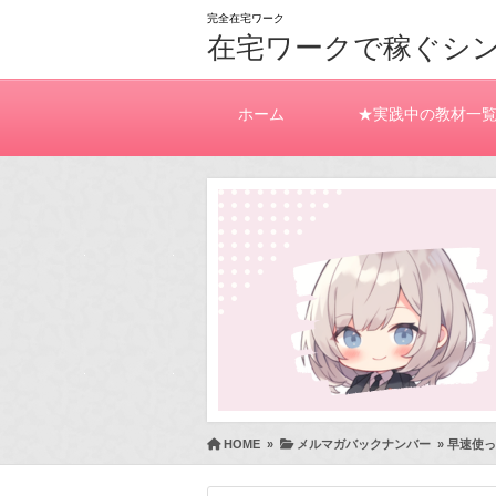
完全在宅ワーク
在宅ワークで稼ぐシ
ホーム
★実践中の教材一
HOME
»
メルマガバックナンバー
»
早速使っ