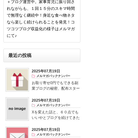
＋ブログ運営中。家事育児に振り回さ
れながらも、１回１５分のスキマ時間
で無理なく継続中！身近な食べ物ネタ
なら楽しく続けられることを発見！コ
ツコツブログ収益化の様子はメルマガ
にて♪
最近の投稿
2025年07月19日
メルマガバックナンバー
お取り寄せ0円でもできる副
業ブログの秘密、配布スター
ト！
2025年07月19日
メルマガバックナンバー
Xを変えた話と、６０点でも
いいやとブログを続けてきた
結果
2025年07月19日
メルマガバックナンバー