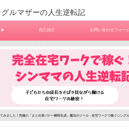
ングルマザーの人生逆転記
覧★
自己紹介
お問い合わせフォー
てみました！究極の「まとめ表バナー瞬時生成」魔法のツール - 在宅ワークで稼ぐシング