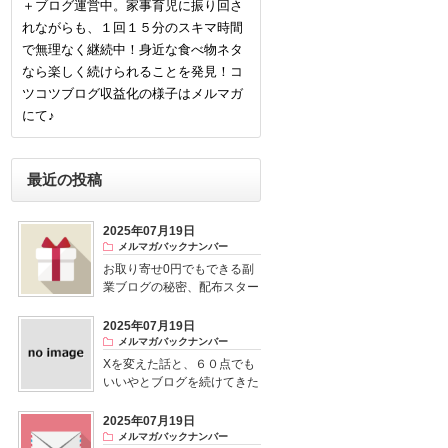
＋ブログ運営中。家事育児に振り回さ
れながらも、１回１５分のスキマ時間
で無理なく継続中！身近な食べ物ネタ
なら楽しく続けられることを発見！コ
ツコツブログ収益化の様子はメルマガ
にて♪
最近の投稿
2025年07月19日
メルマガバックナンバー
お取り寄せ0円でもできる副
業ブログの秘密、配布スター
ト！
2025年07月19日
メルマガバックナンバー
Xを変えた話と、６０点でも
いいやとブログを続けてきた
結果
2025年07月19日
メルマガバックナンバー