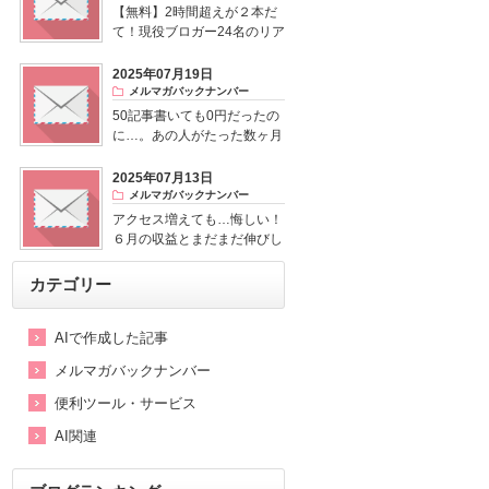
【無料】2時間超えが２本だ
て！現役ブロガー24名のリア
ル話がすごい
2025年07月19日
メルマガバックナンバー
50記事書いても0円だったの
に…。あの人がたった数ヶ月
で逆転した理由を先に見せて
もらいました。
2025年07月13日
メルマガバックナンバー
アクセス増えても…悔しい！
６月の収益とまだまだ伸びし
ろがあるって話
カテゴリー
AIで作成した記事
メルマガバックナンバー
便利ツール・サービス
AI関連