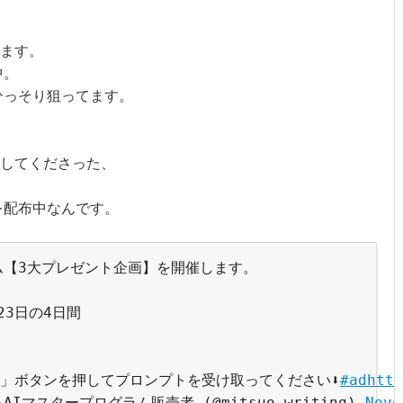
ます。

。

っそり狙ってます。

してくださった、

配布中なんです。

ム【3大プレゼント企画】を開催します。
23日の4日間
」ボタンを押してプロンプトを受け取ってください⬇
#ad
http
AIマスタープログラム販売者 (@mitsuo_writing) 
Nove