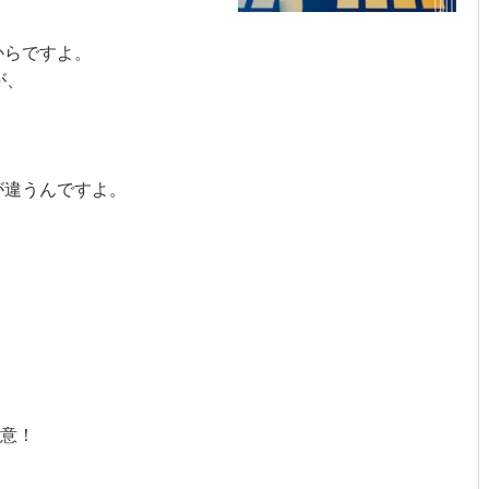
らですよ。

、

違うんですよ。

意！
