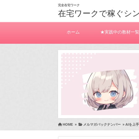
完全在宅ワーク
在宅ワークで稼ぐシ
ホーム
★実践中の教材一
HOME
»
メルマガバックナンバー
»
AIを上