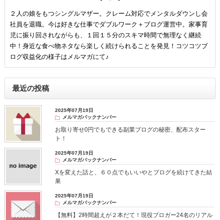
２人の娘をもつシングルマザー。クレーム対応でメンタルダウンし会
社員を退職。今は好きな仕事でダブルワーク＋ブログ運営中。家事育
児に振り回されながらも、１回１５分のスキマ時間で無理なく継続
中！身近な食べ物ネタなら楽しく続けられることを発見！コツコツブ
ログ収益化の様子はメルマガにて♪
最近の投稿
2025年07月19日
メルマガバックナンバー
お取り寄せ0円でもできる副業ブログの秘密、配布スター
ト！
2025年07月19日
メルマガバックナンバー
Xを変えた話と、６０点でもいいやとブログを続けてきた結
果
2025年07月19日
メルマガバックナンバー
【無料】2時間超えが２本だて！現役ブロガー24名のリアル