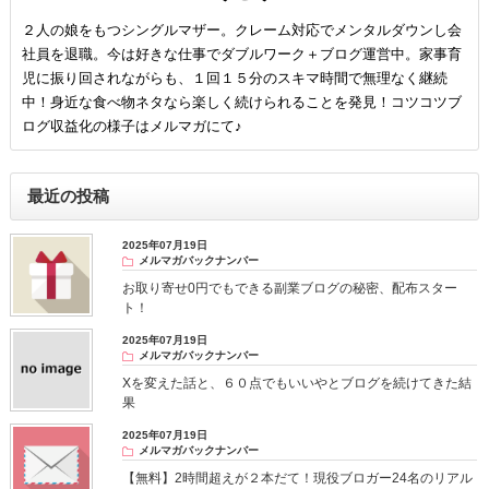
２人の娘をもつシングルマザー。クレーム対応でメンタルダウンし会
社員を退職。今は好きな仕事でダブルワーク＋ブログ運営中。家事育
児に振り回されながらも、１回１５分のスキマ時間で無理なく継続
中！身近な食べ物ネタなら楽しく続けられることを発見！コツコツブ
ログ収益化の様子はメルマガにて♪
最近の投稿
2025年07月19日
メルマガバックナンバー
お取り寄せ0円でもできる副業ブログの秘密、配布スター
ト！
2025年07月19日
メルマガバックナンバー
Xを変えた話と、６０点でもいいやとブログを続けてきた結
果
2025年07月19日
メルマガバックナンバー
【無料】2時間超えが２本だて！現役ブロガー24名のリアル