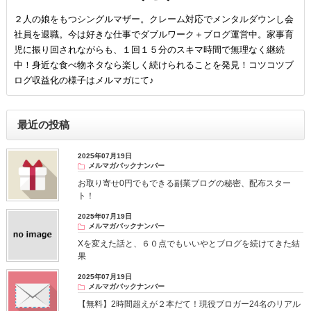
２人の娘をもつシングルマザー。クレーム対応でメンタルダウンし会
社員を退職。今は好きな仕事でダブルワーク＋ブログ運営中。家事育
児に振り回されながらも、１回１５分のスキマ時間で無理なく継続
中！身近な食べ物ネタなら楽しく続けられることを発見！コツコツブ
ログ収益化の様子はメルマガにて♪
最近の投稿
2025年07月19日
メルマガバックナンバー
お取り寄せ0円でもできる副業ブログの秘密、配布スター
ト！
2025年07月19日
メルマガバックナンバー
Xを変えた話と、６０点でもいいやとブログを続けてきた結
果
2025年07月19日
メルマガバックナンバー
【無料】2時間超えが２本だて！現役ブロガー24名のリアル