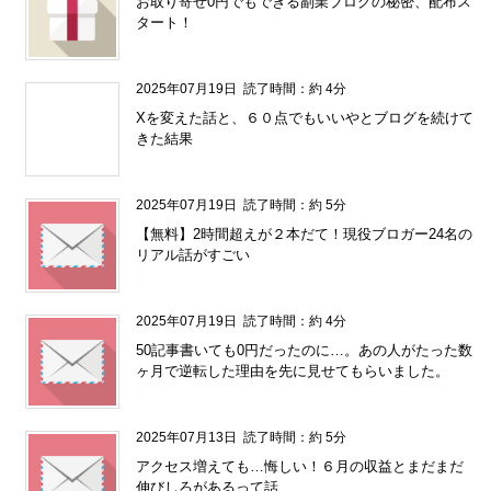
お取り寄せ0円でもできる副業ブログの秘密、配布ス
タート！
2025年07月19日
読了時間：約 4分
Xを変えた話と、６０点でもいいやとブログを続けて
きた結果
" />
2025年07月19日
読了時間：約 5分
【無料】2時間超えが２本だて！現役ブロガー24名の
リアル話がすごい
2025年07月19日
読了時間：約 4分
50記事書いても0円だったのに…。あの人がたった数
ヶ月で逆転した理由を先に見せてもらいました。
2025年07月13日
読了時間：約 5分
アクセス増えても…悔しい！６月の収益とまだまだ
伸びしろがあるって話